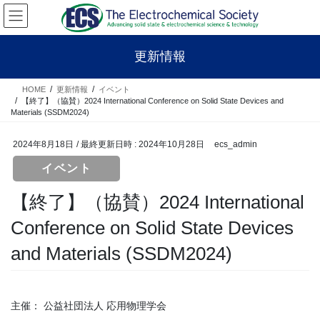
コ
ナ
ン
ビ
テ
ゲ
ン
ー
更新情報
ツ
シ
へ
ョ
HOME
更新情報
イベント
ス
ン
【終了】（協賛）2024 International Conference on Solid State Devices and
キ
に
Materials (SSDM2024)
ッ
移
プ
動
2024年8月18日
/ 最終更新日時 :
2024年10月28日
ecs_admin
イベント
【終了】（協賛）2024 International
Conference on Solid State Devices
and Materials (SSDM2024)
主催： 公益社団法人 応用物理学会